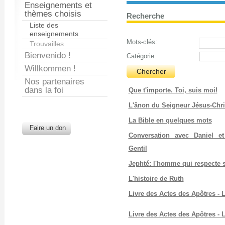
Enseignements et
thèmes choisis
Recherche
Liste des
enseignements
Mots-clés:
Trouvailles
Bienvenido !
Catégorie:
Willkommen !
Nos partenaires
dans la foi
Que t'importe. Toi, suis moi!
L'ânon du Seigneur Jésus-Chri
La Bible en quelques mots
Faire un don
Conversation avec Daniel e
Gentil
Jephté: l'homme qui respecte
L'histoire de Ruth
Livre des Actes des Apôtres - 
Livre des Actes des Apôtres - 