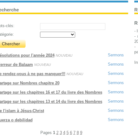
echerche
R
R
ts-clés:
- 
tégorie:
-
2
-
pa
Sermons
ésolutions pour l'année 2024
NOUVEAU
In
Sermons
'erreur de Balaam
NOUVEAU
Sermons
e rendez-vous à ne pas manquer!!!
NOUVEAU
Sermons
artage sur Nombres chapitre 20
Sermons
artage sur les chapitres 16 et 17 du livre des Nombres
Sermons
artage sur les chapitres 13 et 14 du livre des Nombres
Sermons
e l'islam à Jésus-Christ
Sermons
uerza o debilidad
Pages
1
2
3
4
5
6
7
8
9