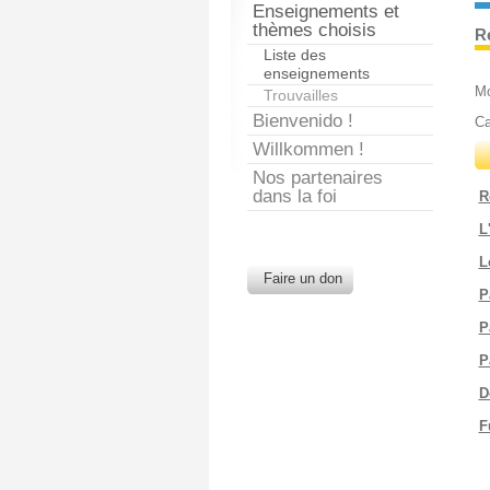
Enseignements et
thèmes choisis
R
Liste des
enseignements
Mo
Trouvailles
Bienvenido !
Ca
Willkommen !
Nos partenaires
dans la foi
R
L
L
Faire un don
P
P
P
D
F