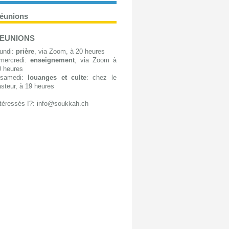
éunions
EUNIONS
lundi:
prière
, via Zoom, à 20 heures
 mercredi:
enseignement
, via Zoom à
0 heures
 samedi:
louanges et culte
: chez le
steur, à 19 heures
téressés !?: info@soukkah.ch